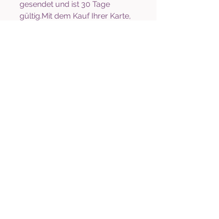
gesendet und ist 30 Tage
gültig.Mit dem Kauf Ihrer Karte,
erklären Sie sich mit unseren
AGB´s einverstanden. Ein einmal
erworbener Teilnehmerplatz ist
nicht erstattungsfähig, es kann
jedoch ein Ersatzteilnehmer
gestellt werden.
evipo Verlag
Nicole Künzel
In der Wisch 8
30398 Burgwedel
Tel.:
05135-9990199
Mobil
0176-63600365
info@evipo-verlag.de
Verlagsauslieferung
BAG über VN 11271 | MSR