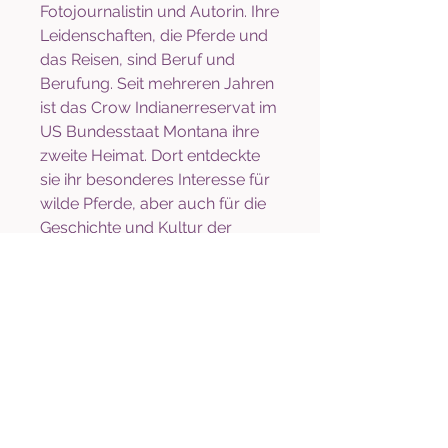
Fotojournalistin und Autorin. Ihre
Leidenschaften, die Pferde und
das Reisen, sind Beruf und
Berufung. Seit mehreren Jahren
ist das Crow Indianerreservat im
US Bundesstaat Montana ihre
zweite Heimat. Dort entdeckte
sie ihr besonderes Interesse für
wilde Pferde, aber auch für die
Geschichte und Kultur der
amerikanischen Ureinwohner.
Neugierig auf Pferde, Menschen
und Reitervölker in der ganzen
Welt wagt sie das Abenteuer
einer zweijährigen Expedition in
bedeutende Pferdeländer auf
jedem Kontinent.
Hier mehr erfahren